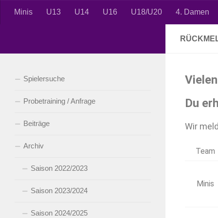
Minis
U13
U14
U16
U18/U20
4. Damen
Zum Inhalt springen
RÜCKME
Vielen
Spielersuche
Du erh
Probetraining / Anfrage
Beiträge
Wir meld
Archiv
Team
Saison 2022/2023
Minis
Saison 2023/2024
Saison 2024/2025